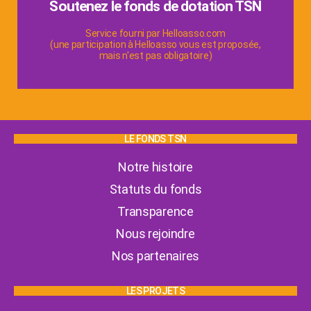
Soutenez le fonds de dotation TSN
aider la recherche contre le cancer du pancréas.
Informer, soutenir les patients et leurs proches &
Service fourni par Helloasso.com
(une participation à Helloasso vous est proposée,
mais n'est pas obligatoire)
LE FONDS TSN
Notre histoire
Statuts du fonds
Transparence
Nous rejoindre
Nos partenaires
LES PROJETS