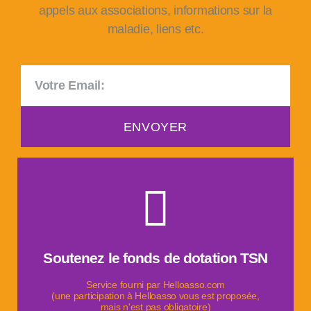
appels aux associations, informations sur la
maladie, liens etc.
ENVOYER
Faire un don
Soutenez le fonds de dotation TSN
aider la recherche contre le cancer du pancréas.
Informer, soutenir les patients et leurs proches &
Service fourni par Helloasso.com
(une participation à Helloasso vous est proposée,
mais n'est pas obligatoire)