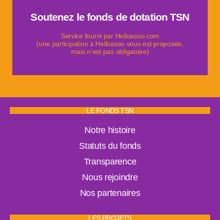
Soutenez le fonds de dotation TSN
aider la recherche contre le cancer du pancréas.
Informer, soutenir les patients et leurs proches &
Service fourni par Helloasso.com
(une participation à Helloasso vous est proposée,
mais n'est pas obligatoire)
LE FONDS TSN
Notre histoire
Statuts du fonds
Transparence
Nous rejoindre
Nos partenaires
LES PROJETS