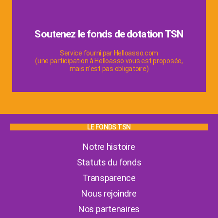
Faire un don
Soutenez le fonds de dotation TSN
aider la recherche contre le cancer du pancréas.
Informer, soutenir les patients et leurs proches &
Service fourni par Helloasso.com
(une participation à Helloasso vous est proposée,
mais n'est pas obligatoire)
LE FONDS TSN
Notre histoire
Statuts du fonds
Transparence
Nous rejoindre
Nos partenaires