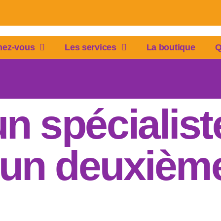
mez-vous
Les services
La boutique
Q
n spécialiste
un deuxième