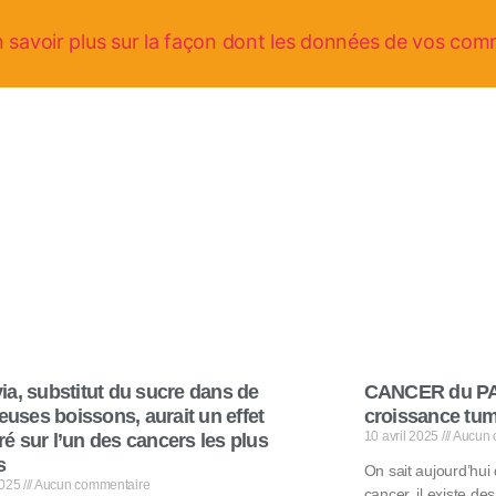
 savoir plus sur la façon dont les données de vos com
ia, substitut du sucre dans de
CANCER du PA
uses boissons, aurait un effet
croissance tum
10 avril 2025
Aucun 
é sur l’un des cancers les plus
s
On sait aujourd’hui
 2025
Aucun commentaire
cancer, il existe des