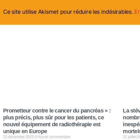
Ce site utilise Akismet pour réduire les indésirables.
En
Prometteur contre le cancer du pancréas » :
La stév
plus précis, plus sûr pour les patients, ce
nombre
nouvel équipement de radiothérapie est
inespér
unique en Europe
mortel
22 décembre 2025
Aucun commentaire
31 juillet