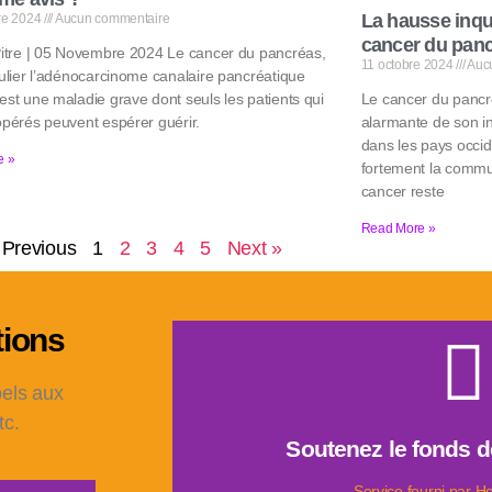
La hausse inqu
re 2024
Aucun commentaire
cancer du pan
Pitre | 05 Novembre 2024 Le cancer du pancréas,
11 octobre 2024
Auc
culier l’adénocarcinome canalaire pancréatique
est une maladie grave dont seuls les patients qui
Le cancer du pancr
opérés peuvent espérer guérir.
alarmante de son i
dans les pays occi
e »
fortement la commu
cancer reste
Read More »
 Previous
1
2
3
4
5
Next »
tions
pels aux
Faire un 
tc.
Soutenez le fonds d
contre le cancer d
Informer, soutenir les patients et leu
Service fourni par H