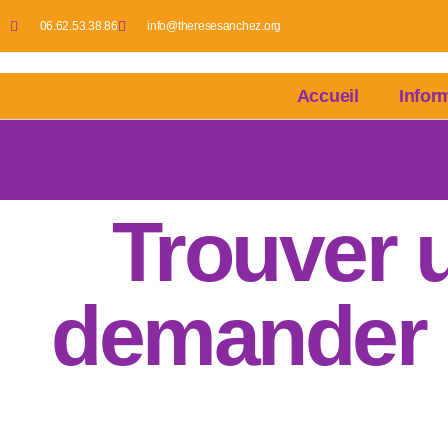
06.62.53.38.86
info@theresesanchez.org
Accueil
Infor
Trouver u
demander 