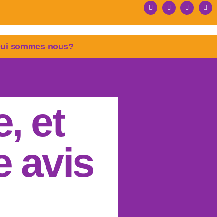
ui sommes-nous?
, et
 avis