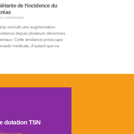
iétante de l’incidence du
créas
un commentaire
éas connaît une augmentation
ncidence depuis plusieurs décennies
dentaux. Cette tendance préoccupe
nauté médicale, d’autant que ce
don
e dotation TSN
u pancréas.
rs proches & aider la recherche
elloasso.com