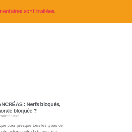
mentaires sont traitées
.
NCRÉAS : Nerfs bloqués,
orale bloquée ?
commentaire
 que pour presque tous les types de
 interactions entre la tumeur et le