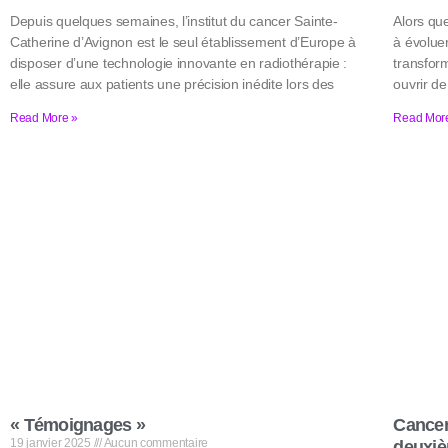
Depuis quelques semaines, l’institut du cancer Sainte-
Alors qu
Catherine d’Avignon est le seul établissement d’Europe à
à évoluer
disposer d’une technologie innovante en radiothérapie :
transfor
elle assure aux patients une précision inédite lors des
ouvrir d
Read More »
Read Mor
« Témoignages »
Cancer
19 janvier 2025
Aucun commentaire
deuxiè