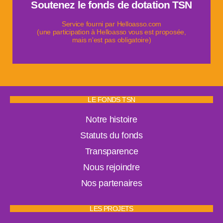
Soutenez le fonds de dotation TSN
aider la recherche contre le cancer du pancréas.
Informer, soutenir les patients et leurs proches &
Service fourni par Helloasso.com
(une participation à Helloasso vous est proposée,
mais n'est pas obligatoire)
LE FONDS TSN
Notre histoire
Statuts du fonds
Transparence
Nous rejoindre
Nos partenaires
LES PROJETS