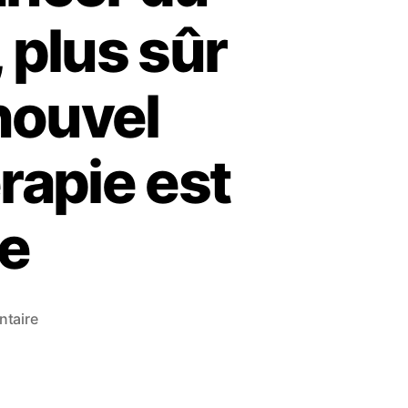
 plus sûr
 nouvel
rapie est
pe
taire