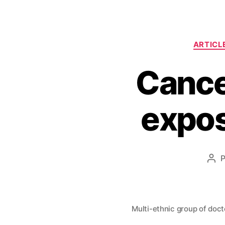
ARTICL
Cance
expos
P
Multi-ethnic group of docto