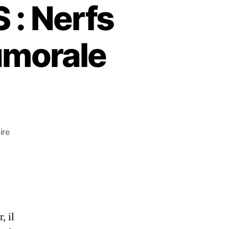
: Nerfs
umorale
ire
, il