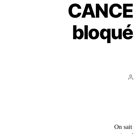
CANCER
bloqué
On sait