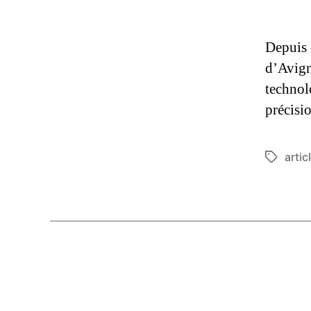
Depuis 
d’Avign
technol
précisi
artic