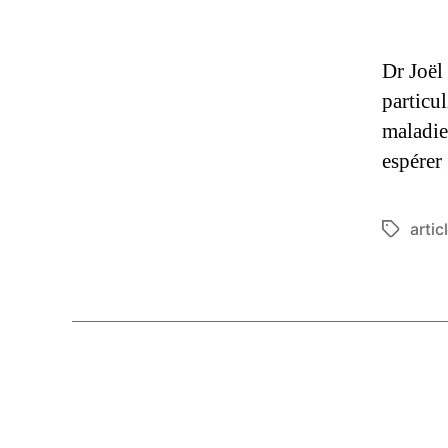
Dr Joël
particu
maladie
espérer
artic