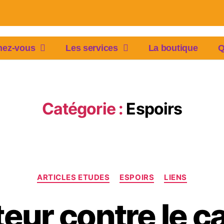
mez-vous
Les services
La boutique
Q
Catégorie :
Espoirs
ARTICLES ETUDES
ESPOIRS
LIENS
eur contre le c