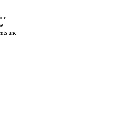
ine
ne
ents une