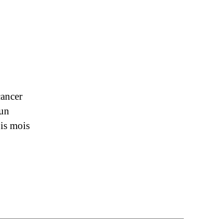
cancer
’un
ois mois