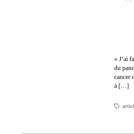
« J’ai f
du panc
cancer 
à […]
artic