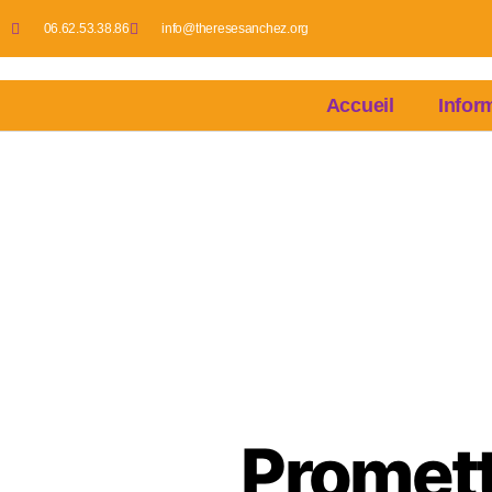
06.62.53.38.86
info@theresesanchez.org
Accueil
Infor
Promett