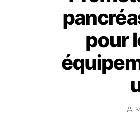
pancréas
pour l
équipeme
u
P