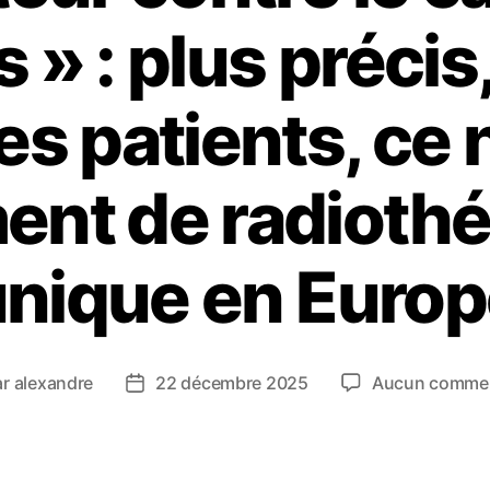
 » : plus précis,
es patients, ce
nt de radiothé
nique en Euro
ar
alexandre
22 décembre 2025
Aucun commen